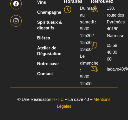
F
I
Horaires
Retrouvez
Vins
a
n
Du mardi
130,
c
s
Champagne
au
route des
e
t
samedi :
Pyrénées
b
a
Spiritueux &
o
g
digestifs
9h30 -
40180
o
r
12h30 /
Narrosse
Bières
k
a
15h30 -
m
05 58
Atelier de
19h00
48 00
Dégustation
Le
60
dimanche
Notre cave
lacave40@o
:
Contact
9h30-
12h00
© Une Réalisation
H-TIC
– La cave 40 –
Mentions
Légales